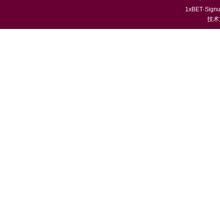
1xBET·Si
技术