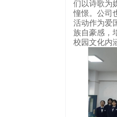
们以诗歌为
憧憬。公司
活动作为爱
族自豪感，
校园文化内