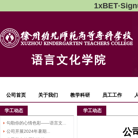
1xBET·Si
公司首页
关于我们
教学科研
员工工作
学工动态
学工动态
勾勒你的心情色彩——语言文...
公
公司开展2024年暑期...