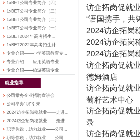
1xBET公司专业简介（四）
访企拓岗促就
1xBET公司专业简介（三）
“语国携手，共
1xBET公司专业简介（二）
1xBET公司专业简介（一）
2024访企拓
1xBET2024年高考招生...
2024访企拓
1xBET2022年高考招生计...
2024访企拓
专业介绍——小学英语教育专...
专业介绍——应用英语专业
访企拓岗促就
专业介绍——旅游英语专业
德姆酒店
就业指导
访企拓岗促就
公司举办企业招聘宣讲会
萄籽艺术中心
公司举办“职”引未...
访企拓岗促就业
2024访企拓岗稳就业——走进...
2024访企拓岗稳就业——走进...
录
职等你说，助力就业——公司...
访企拓岗促就业
职等你说，助力就业——公司...