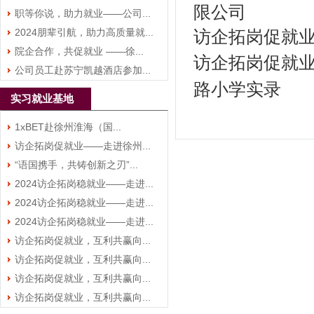
限公司
职等你说，助力就业——公司...
2024朋辈引航，助力高质量就...
访企拓岗促就业
院企合作，共促就业 ——徐...
访企拓岗促就业
公司员工赴苏宁凯越酒店参加...
路小学实录
实习就业基地
1xBET赴徐州淮海（国...
访企拓岗促就业——走进徐州...
“语国携手，共铸创新之刃”...
2024访企拓岗稳就业——走进...
2024访企拓岗稳就业——走进...
2024访企拓岗稳就业——走进...
访企拓岗促就业，互利共赢向...
访企拓岗促就业，互利共赢向...
访企拓岗促就业，互利共赢向...
访企拓岗促就业，互利共赢向...