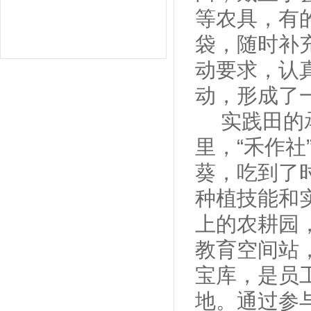
等农具，有
袋，随时补
动要求，认
动，形成了
实践田的
里，“禾作
葵，吃到了
种植技能和
上的农耕园
教育空间站
宝库，是员
地。通过参