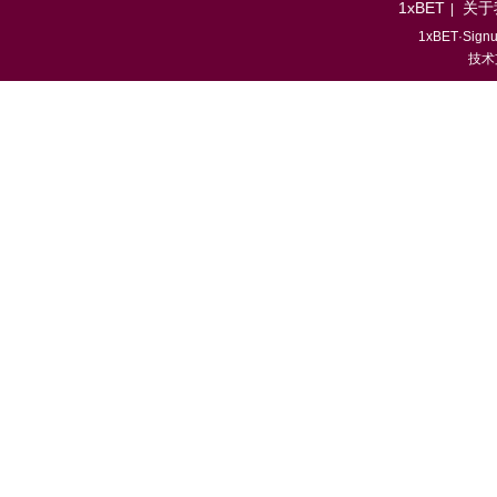
1xBET
关于
|
1xBET·Si
技术