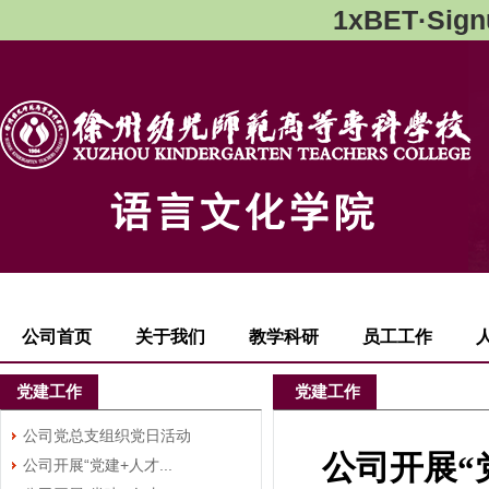
1xBET·Si
公司首页
关于我们
教学科研
员工工作
党建工作
党建工作
公司党总支组织党日活动
公司开展“
公司开展“党建+人才...